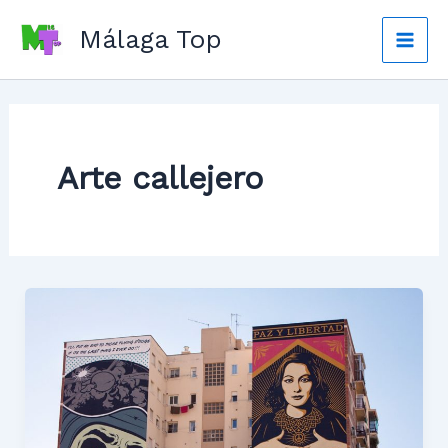
Ir
Málaga Top
al
Mai
contenido
Men
Arte callejero